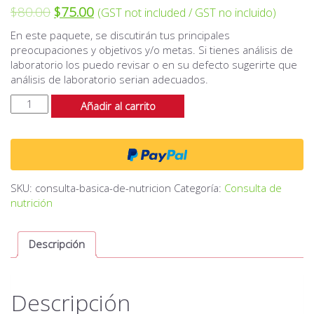
$
80.00
$
75.00
(GST not included / GST no incluido)
En este paquete, se discutirán tus principales
preocupaciones y objetivos y/o metas. Si tienes análisis de
laboratorio los puedo revisar o en su defecto sugerirte que
análisis de laboratorio serian adecuados.
Consulta
Añadir al carrito
básica
de
nutrición
cantidad
SKU:
consulta-basica-de-nutricion
Categoría:
Consulta de
nutrición
Descripción
Descripción