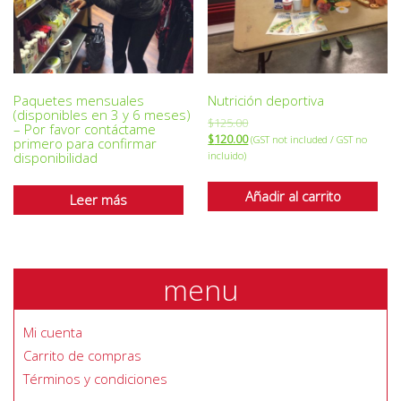
Paquetes mensuales
Nutrición deportiva
(disponibles en 3 y 6 meses)
$
125.00
– Por favor contáctame
$
120.00
(GST not included / GST no
primero para confirmar
incluido)
disponibilidad
Añadir al carrito
Leer más
menu
Mi cuenta
Carrito de compras
Términos y condiciones