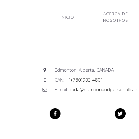
ACERCA DE
INICIO
NOSOTROS
Edmonton, Alberta. CANADA
CAN:
+1(780)903 4801
E-mail:
carla@nutritionandpersonaltrain